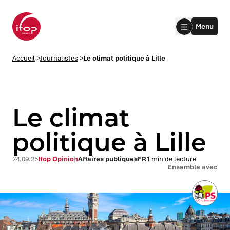
Aller au menu
Aller au contenu
Aller au pied de page
Menu
Accueil Ifop Group
Accueil
>
Journalistes
>
Le climat politique à Lille
Le climat
politique à Lille
le submenu
24.09.25
Ifop Opinion
Affaires publiques
FR
1 min de lecture
Ensemble avec
le submenu
le submenu