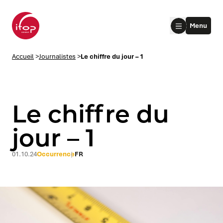
Aller au menu
Aller au contenu
Aller au pied de page
Menu
Accueil Ifop Group
Accueil
>
Journalistes
>
Le chiffre du jour – 1
Le chiffre du
jour – 1
le submenu
01.10.24
Occurrence
FR
le submenu
le submenu