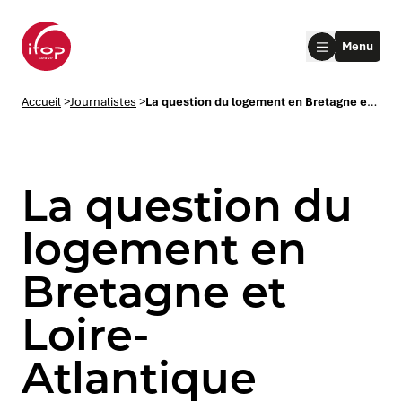
Aller au menu
Aller au contenu
Aller au pied de page
Menu
Accueil Ifop Group
Accueil
>
Journalistes
>
La question du logement en Bretagne et Loire-Atlantique
La question du
logement en
Bretagne et
le submenu
Loire-
le submenu
Atlantique
le submenu