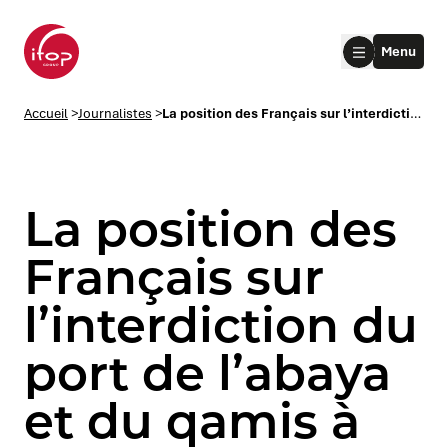
Aller au menu
Aller au contenu
Aller au pied de page
Menu
Accueil Ifop Group
Accueil
>
Journalistes
>
La position des Français sur l’interdiction du port de l’abaya et du qamis à l’école
La position des
Français sur
l’interdiction du
le submenu
port de l’abaya
le submenu
et du qamis à
le submenu