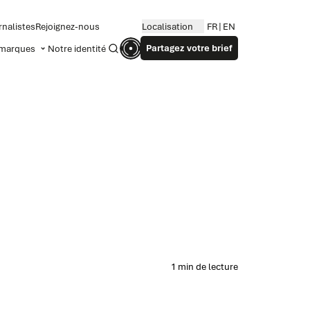
rnalistes
Rejoignez-nous
Localisation
FR
EN
Partagez votre brief
marques
Notre identité
Recherche
1 min de lecture