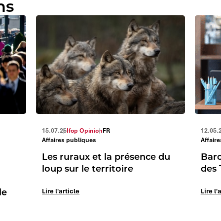
ns
15.07.26
Ifop Opinion
FR
12.05.
Affaires publiques
Affair
Les ruraux et la présence du
Baro
loup sur le territoire
des 
le
Lire l'article
Lire l'