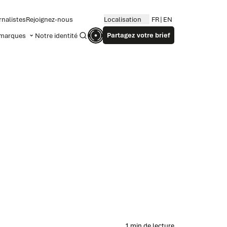
rnalistes
Rejoignez-nous
Localisation
FR
EN
Partagez votre brief
marques
Notre identité
Recherche
1 min de lecture