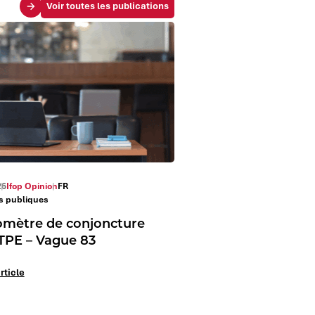
Voir toutes les publications
26
Ifop Opinion
FR
es publiques
mètre de conjoncture
TPE – Vague 83
article