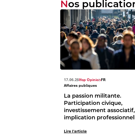
Nos publicatio
17.06.26
Ifop Opinion
FR
Affaires publiques
La passion militante.
Participation civique,
investissement associatif,
implication professionnel
Lire l'article