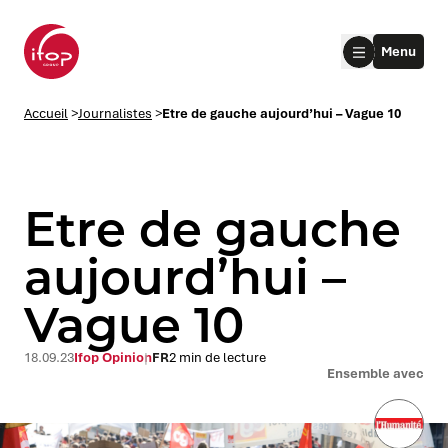
Aller au menu
Aller au contenu
Aller au pied de page
Menu
Accueil Ifop Group
Accueil
>
Journalistes
>
Etre de gauche aujourd’hui – Vague 10
Etre de gauche
aujourd’hui –
Vague 10
le submenu
le submenu
18.09.23
Ifop Opinion
FR
2 min de lecture
Ensemble avec
le submenu