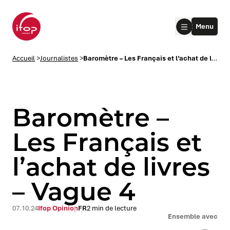
Aller au menu
Aller au contenu
Aller au pied de page
Menu
Accueil Ifop Group
Accueil
>
Journalistes
>
Baromètre – Les Français et l’achat de livres – Vague 4
Baromètre –
Les Français et
l’achat de livres
le submenu
– Vague 4
le submenu
07.10.24
Ifop Opinion
FR
2 min de lecture
le submenu
Ensemble avec