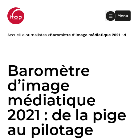
Aller au menu
Aller au contenu
Aller au pied de page
Menu
Accueil Ifop Group
Accueil
>
Journalistes
>
Baromètre d’image médiatique 2021 : de la pige au pilotage
Baromètre
d’image
médiatique
le submenu
2021 : de la pige
le submenu
au pilotage
le submenu