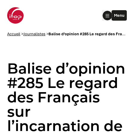
Aller au menu
Aller au contenu
Aller au pied de page
Menu
Accueil Ifop Group
Accueil
>
Journalistes
>
Balise d’opinion #285 Le regard des Français sur l’incarnation de la gauche
Balise d’opinion
#285 Le regard
des Français
le submenu
sur
le submenu
l’incarnation de
le submenu