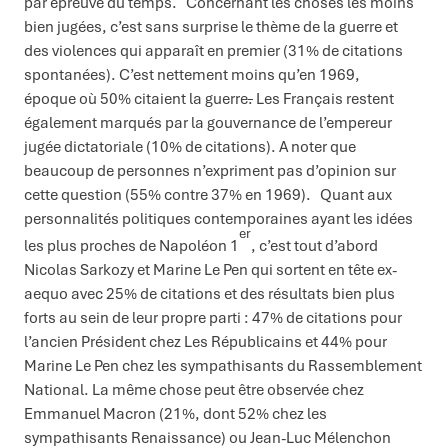
par épreuve du temps. Concernant les choses les moins
bien jugées, c’est sans surprise le thème de la guerre et
des violences qui apparaît en premier (31% de citations
spontanées). C’est nettement moins qu’en 1969,
époque où 50% citaient la guerre
.
Les Français restent
également marqués par la gouvernance de l’empereur
jugée dictatoriale (10% de citations). A noter que
beaucoup de personnes n’expriment pas d’opinion sur
cette question (55% contre 37% en 1969). Quant aux
personnalités politiques contemporaines ayant les idées
er
les plus proches de Napoléon 1
, c’est tout d’abord
Nicolas Sarkozy et Marine Le Pen qui sortent en tête ex-
aequo avec 25% de citations et des résultats bien plus
forts au sein de leur propre parti : 47% de citations pour
l’ancien Président chez Les Républicains et 44% pour
Marine Le Pen chez les sympathisants du Rassemblement
National. La même chose peut être observée chez
Emmanuel Macron (21%, dont 52% chez les
sympathisants Renaissance) ou Jean-Luc Mélenchon