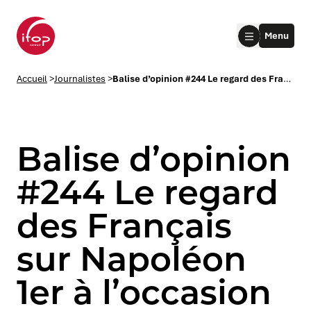
Aller au menu
Aller au contenu
Aller au pied de page
Menu
Accueil Ifop Group
Accueil
>
Journalistes
>
Balise d’opinion #244 Le regard des Français sur Napoléon 1er à l’occasion de la sortie du film de Ridley Scott
Balise d’opinion
#244 Le regard
des Français
le submenu
sur Napoléon
le submenu
1er à l’occasion
le submenu