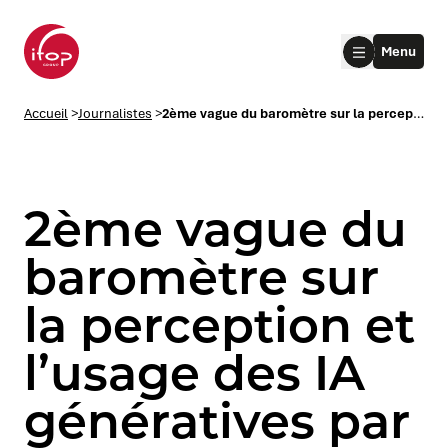
Aller au menu
Aller au contenu
Aller au pied de page
Menu
Accueil Ifop Group
Accueil
>
Journalistes
>
2ème vague du baromètre sur la perception et l’usage des IA génératives par les Français
2ème vague du
baromètre sur
la perception et
le submenu
l’usage des IA
le submenu
génératives par
le submenu