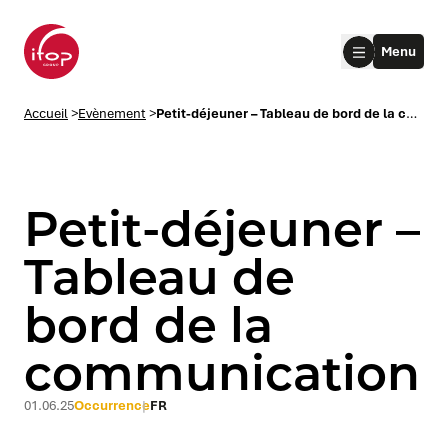
Aller au menu
Aller au contenu
Aller au pied de page
Menu
Accueil Ifop Group
Accueil
>
Evènement
>
Petit-déjeuner – Tableau de bord de la communication
Petit-déjeuner –
Tableau de
bord de la
le submenu
communication
le submenu
01.06.25
Occurrence
FR
le submenu