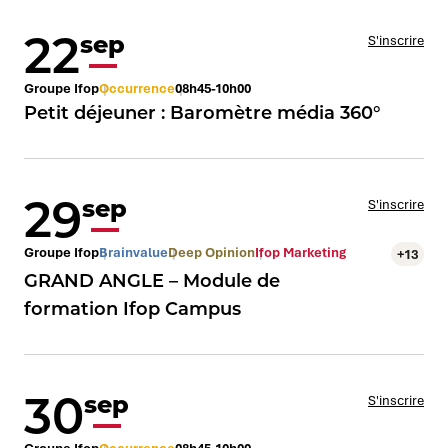
22
sep
S'inscrire
Groupe Ifop
Occurrence
08h45-10h00
Petit déjeuner : Baromètre média 360°
29
sep
S'inscrire
Groupe Ifop
Brainvalue
Deep Opinion
Ifop Marketing
+13
GRAND ANGLE – Module de
formation Ifop Campus
30
sep
S'inscrire
Groupe Ifop
Occurrence
08h45-10h00