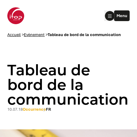
Aller au menu
Aller au contenu
Aller au pied de page
Menu
Accueil Ifop Group
Accueil
>
Evènement
>
Tableau de bord de la communication
Tableau de
bord de la
communication
le submenu
le submenu
10.07.18
Occurrence
FR
le submenu