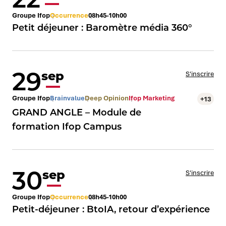
Groupe Ifop
Occurrence
08h45-10h00
Petit déjeuner : Baromètre média 360°
29
sep
S'inscrire
Groupe Ifop
Brainvalue
Deep Opinion
Ifop Marketing
+13
GRAND ANGLE – Module de
formation Ifop Campus
30
sep
S'inscrire
Groupe Ifop
Occurrence
08h45-10h00
Petit-déjeuner : BtoIA, retour d’expérience