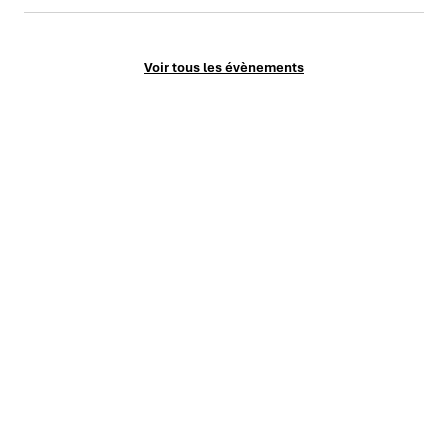
Voir tous les évènements
Le Mag
Vos challenges
Société & influence