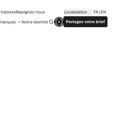
rnalistes
Rejoignez-nous
Localisation
FR
EN
Partagez votre brief
marques
Notre identité
Recherche