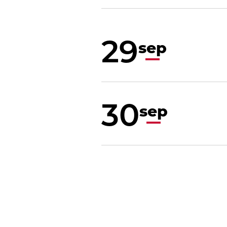
29
sep
30
sep