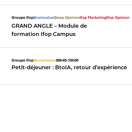
Groupe Ifop
Brainvalue
Deep Opinion
Ifop Marketing
Ifop Opinion
GRAND ANGLE – Module de
formation Ifop Campus
Groupe Ifop
Occurrence
08h45-10h00
Petit-déjeuner : BtoIA, retour d’expérience