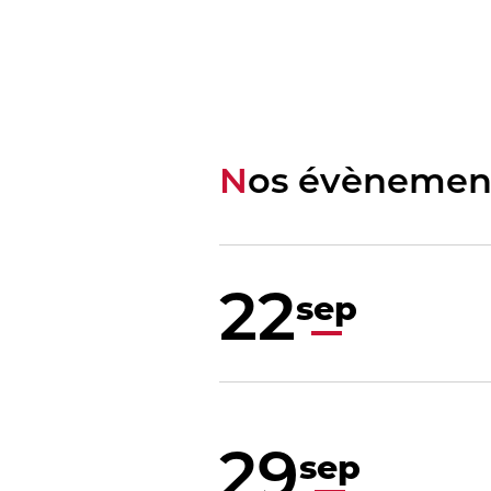
Nos évènemen
22
sep
29
sep