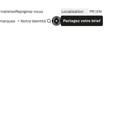
rnalistes
Rejoignez-nous
Localisation
FR
EN
Partagez votre brief
marques
Notre identité
Recherche