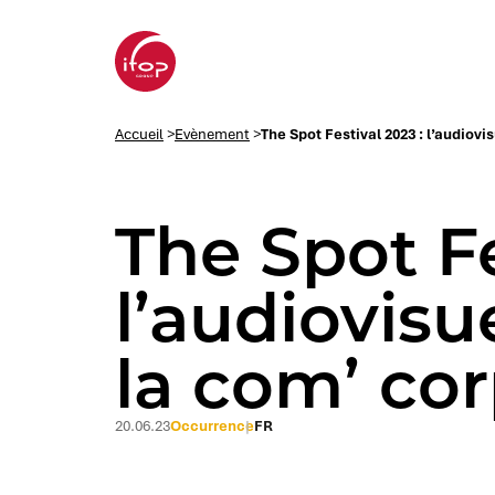
Aller au menu
Aller au contenu
Aller au pied de page
Accueil Ifop Group
Accueil
>
Evènement
>
The Spot Festival 2023 : l’audiov
The Spot Fe
l’audiovis
la com’ co
20.06.23
Occurrence
FR