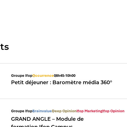
ts
Groupe Ifop
Occurrence
08h45-10h00
Petit déjeuner : Baromètre média 360°
Groupe Ifop
Brainvalue
Deep Opinion
Ifop Marketing
Ifop Opinion
GRAND ANGLE – Module de
formation Ifop Campus