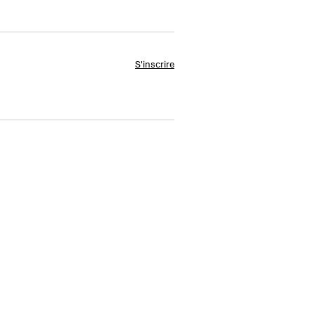
S'inscrire
Nos marques
Notre identité
Ifop Opinion
Rejoignez-nous