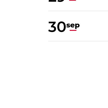
30
sep
Le Mag