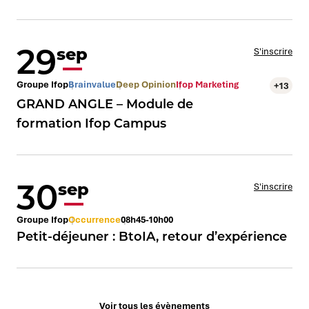
29
sep
S'inscrire
Groupe Ifop
Brainvalue
Deep Opinion
Ifop Marketing
+13
GRAND ANGLE – Module de
formation Ifop Campus
30
sep
S'inscrire
Groupe Ifop
Occurrence
08h45-10h00
Petit-déjeuner : BtoIA, retour d’expérience
Voir tous les évènements