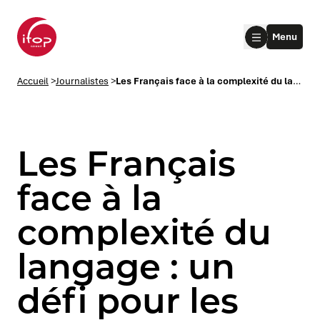
Aller au menu
Aller au contenu
Aller au pied de page
Menu
Accueil Ifop Group
Accueil
>
Journalistes
>
Les Français face à la complexité du langage : un défi pour les marques
Les Français
face à la
complexité du
le submenu
langage : un
le submenu
défi pour les
le submenu