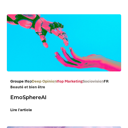
Groupe Ifop
Deep Opinion
Ifop Marketing
Sociovision
FR
Beauté et bien être
EmoSphereAI
Lire l'article