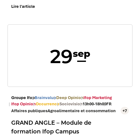
Lire l'article
29
sep
Groupe Ifop
Brainvalue
Deep Opinion
Ifop Marketing
Ifop Opinion
Occurrence
Sociovision
13h00-18h00
FR
Affaires publiques
Agroalimentaire et consommation
+7
GRAND ANGLE – Module de
formation Ifop Campus